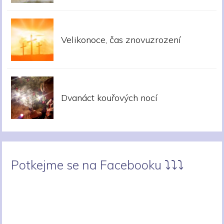
Velikonoce, čas znovuzrození
Dvanáct kouřových nocí
Potkejme se na Facebooku ⤵︎⤵︎⤵︎