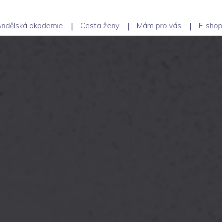
ndělská akademie
Cesta ženy
Mám pro vás
E-sho