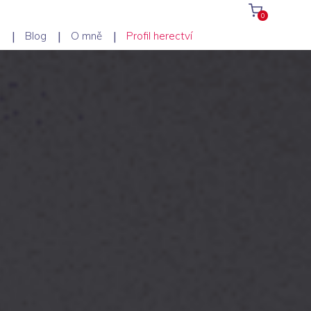
0
p
Blog
O mně
Profil herectví