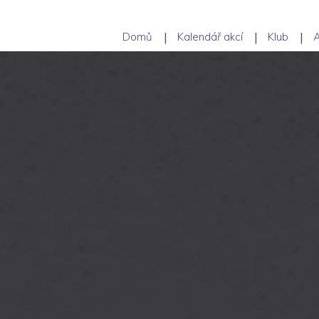
Domů
Kalendář akcí
Klub
A