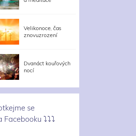
Velikonoce, čas
znovuzrození
Dvanáct kouřových
nocí
otkejme se
 Facebooku ⤵︎⤵︎⤵︎