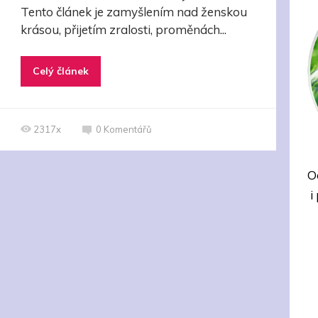
Tento článek je zamyšlením nad ženskou
krásou, přijetím zralosti, proměnách...
Celý článek
2317x
0
Komentářů
O
i