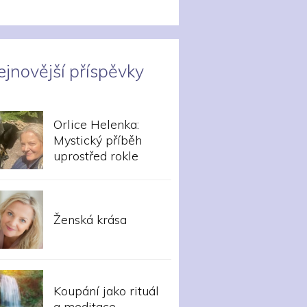
ejnovější příspěvky
Orlice Helenka:
Mystický příběh
uprostřed rokle
Ženská krása
Koupání jako rituál
a meditace