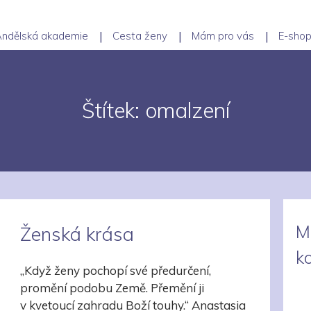
ndělská akademie
Cesta ženy
Mám pro vás
E-sho
Štítek: omalzení
M
Ženská krása
k
„Když ženy pochopí své předurčení,
promění podobu Země. Přemění ji
v kvetoucí zahradu Boží touhy.“ Anastasia