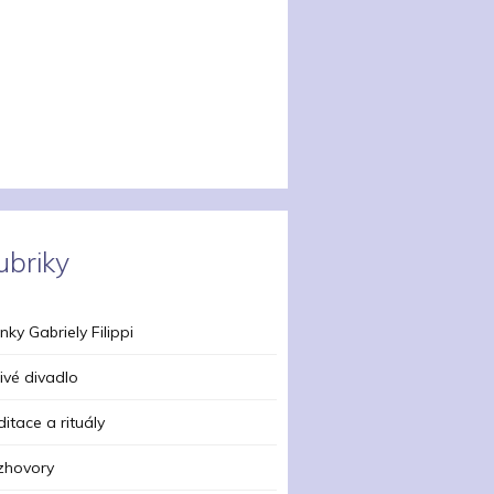
ubriky
nky Gabriely Filippi
ivé divadlo
itace a rituály
zhovory