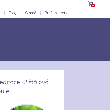
0
p
Blog
O mně
Profil herectví
editace Křišťálová
oule