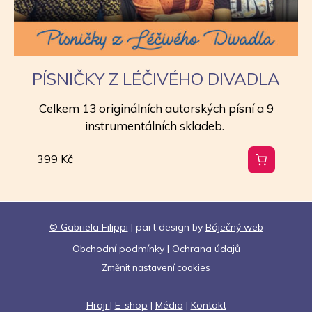
PÍSNIČKY Z LÉČIVÉHO DIVADLA
Celkem 13 originálních autorských písní a 9
instrumentálních skladeb.
399
Kč
© Gabriela Filippi
| part design by
Báječný web
Obchodní podmínky
|
Ochrana údajů
Změnit nastavení cookies
Hraji
|
E-shop
|
Média
|
Kontakt