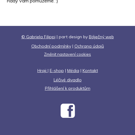
Rády vám pomůžeme. :)
© Gabriela Filippi
| part design by
Báječný web
Obchodní podmínky
|
Ochrana údajů
Změnit nastavení cookies
Hraji
|
E-shop
|
Média
|
Kontakt
Léčivé divadlo
Přihlášení k produktům