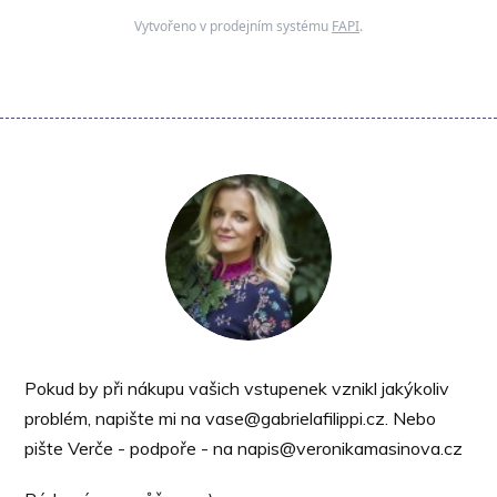
Vytvořeno v prodejním systému
FAPI
.
Pokud by při nákupu vašich vstupenek vznikl jakýkoliv
problém, napište mi na vase@gabrielafilippi.cz. Nebo
pište Verče - podpoře - na napis@veronikamasinova.cz