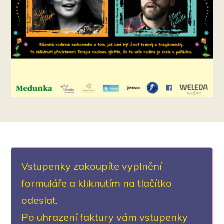
Vstupenky zakoupíte vyplnění
formuláře a kliknutím na tlačítko
odeslat.
Po uhrazení faktury vám vstupenky