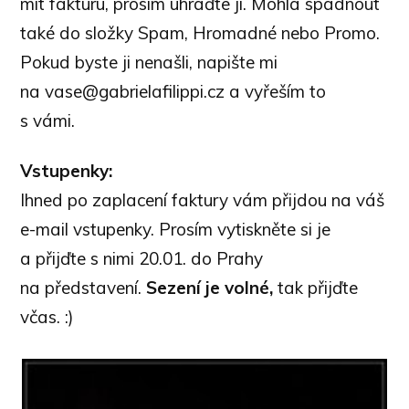
mít fakturu, prosím uhraďte ji. Mohla spadnout
také do složky Spam, Hromadné nebo Promo.
Pokud byste ji nenašli, napište mi
na vase@gabrielafilippi.cz a vyřeším to
s vámi.
Vstupenky:
Ihned po zaplacení faktury vám přijdou na váš
e-mail vstupenky. Prosím vytiskněte si je
a přijďte s nimi 20.01. do Prahy
na představení.
Sezení je volné,
tak přijďte
včas. :)