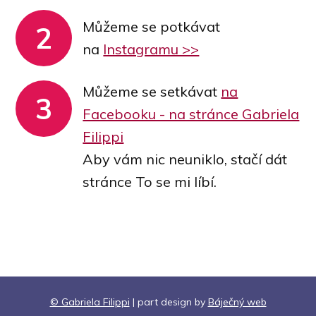
Můžeme se potkávat
2
na
Instagramu >>
Můžeme se setkávat
na
3
Facebooku - na stránce Gabriela
Filippi
Aby vám nic neuniklo, stačí dát
stránce To se mi líbí.
© Gabriela Filippi
| part design by
Báječný web