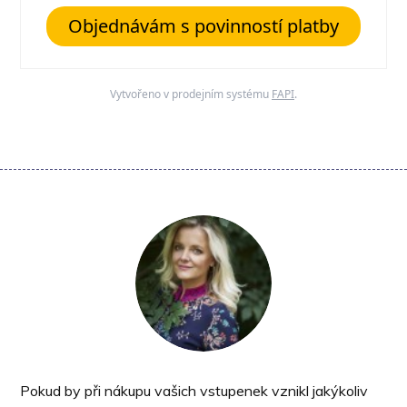
Objednávám s povinností platby
Vytvořeno v prodejním systému
FAPI
.
Pokud by při nákupu vašich vstupenek vznikl jakýkoliv