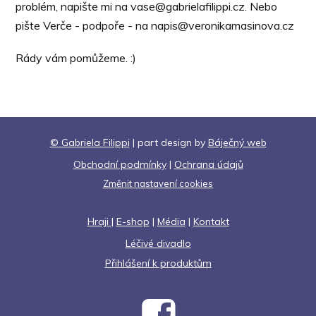
problém, napište mi na vase@gabrielafilippi.cz. Nebo
pište Verče - podpoře - na napis@veronikamasinova.cz
Rády vám pomůžeme. :)
© Gabriela Filippi
| part design by
Báječný web
Obchodní podmínky
|
Ochrana údajů
Změnit nastavení cookies
Hraji
|
E-shop
|
Média
|
Kontakt
Léčivé divadlo
Přihlášení k produktům