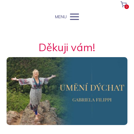
0
MENU
Děkuji vám!