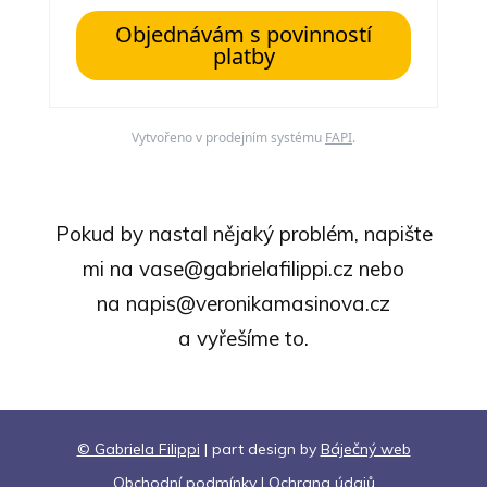
Objednávám s povinností
platby
Vytvořeno v prodejním systému
FAPI
.
Pokud by nastal nějaký problém, napište
mi na vase@gabrielafilippi.cz nebo
na napis@veronikamasinova.cz
a vyřešíme to.
© Gabriela Filippi
| part design by
Báječný web
Obchodní podmínky
|
Ochrana údajů