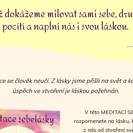
 dokážeme milovat sami sebe, dru
pocítí a naplní nás i svou láskou.
e se člověk neučí. Z lásky jsme přišli na svět a 
úspěch ve stvoření je láskou požehnán.
V této MEDITACI 
rozpomenete na lásku, 
z nás od stvoření sv