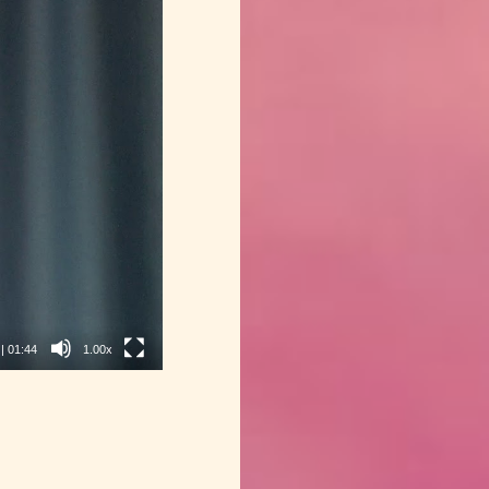
|
01:44
1.00x