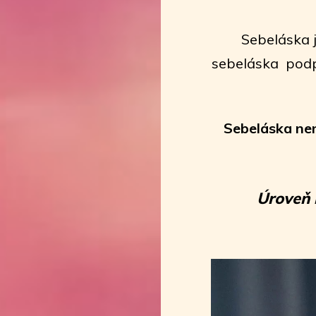
Sebeláska j
sebeláska podpo
Sebeláska nen
Úroveň 
Video
přehrávač