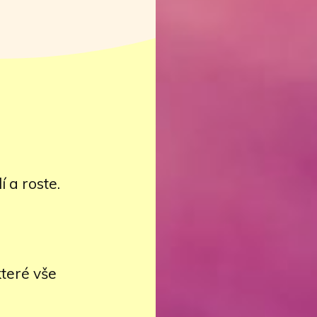
 a roste.
které vše