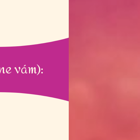
nahoru/dolů
zvýšíte
nebo
snížíte
úroveň
hlasitosti.
ne vám):