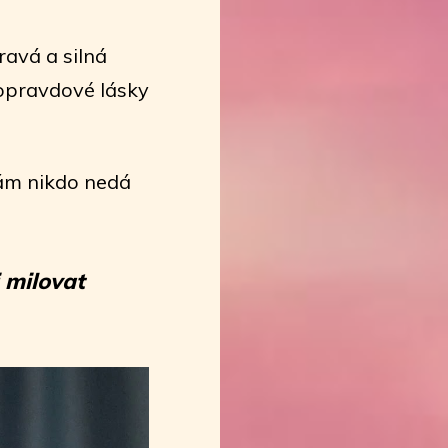
ravá a silná
 opravdové lásky
ám nikdo nedá
 milovat