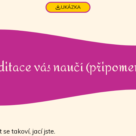
UKÁZKA
ditace vás naučí (připome
 se takoví, jací jste.