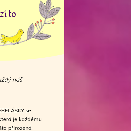
zí to
každý náš
SEBELÁSKY se
která je každému
ěta přirozená.