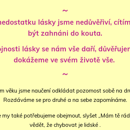
～
nedostatku lásky jsme nedůvěřiví, cítí
být zahnáni do kouta.
ojnosti lásky se nám vše daří, důvěřuje
dokážeme ve svém životě vše.
～
m věku jsme naučení odkládat pozornost sobě na dru
Rozdáváme se pro druhé a na sebe zapomínáme.
e my také potřebujeme obejmout, slyšet „Mám tě rád/
vědět, že chybovat je lidské .