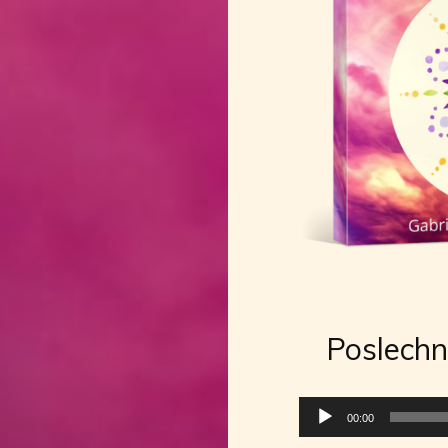
Poslechn
Audio
00:00
přehrávač