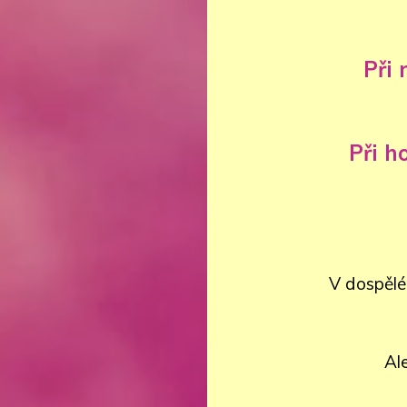
Při 
Při h
V dospělé
Al