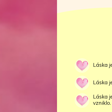
Láska j
Láska j
Láska j
vzniklo