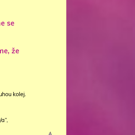
me se
me, že
hou kolej.
a“,