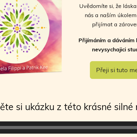
Uvědomíte si, že lásk
nás a naším úkolem j
přijímat a zároveň
Přijímáním a dáváním 
nevysychajici stu
Přeji si tuto m
ěte si ukázku z této krásné silné