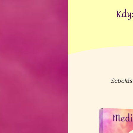
Když
Sebelásc