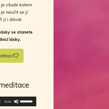
a je všude kolem
e naučit se jí
 jí i dávat.
lásky se stanete
dnicí lásky.
editaci
 meditace
Použitím
00:00
šipek