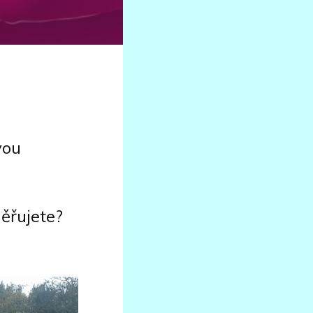
vou
měřujete?