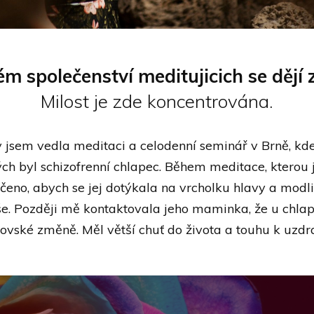
ém společenství meditujicich se dějí 
Milost je zde koncentrována.
y jsem vedla meditaci a celodenní seminář v Brně, kd
ch byl schizofrenní chlapec. Během meditace, kterou 
čeno, abych se jej dotýkala na vrcholku hlavy a modlil
še. Později mě kontaktovala jeho maminka, že u chlap
ovské změně. Měl větší chuť do života a touhu k uzdr