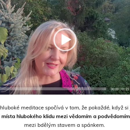
00:00
|
01:21
 hluboké meditace spočívá v tom, že pokaždé, když si j
o místa hlubokého klidu mezi vědomím a podvědomím
mezi bdělým stavem a spánkem.