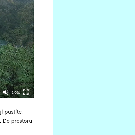
1.00x
í pustíte,
.
Do prostoru