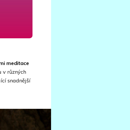
mi meditace
u v různých
ící snadnější