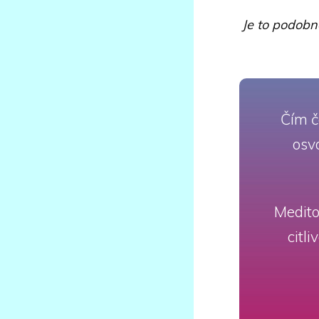
Je to podobné
Čím č
osvo
Medito
citl