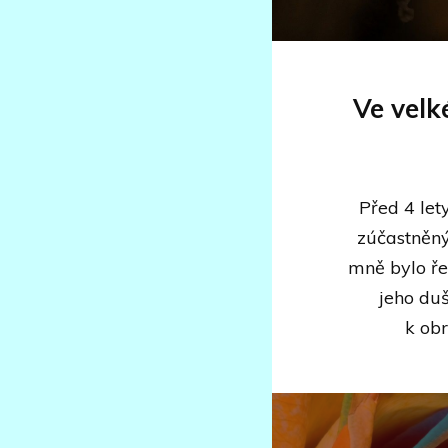
Ve velk
Před 4 let
zúčastněný
mně bylo ře
jeho du
k obr