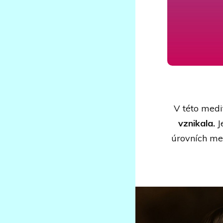
V této medi
vznikala.
J
úrovních med