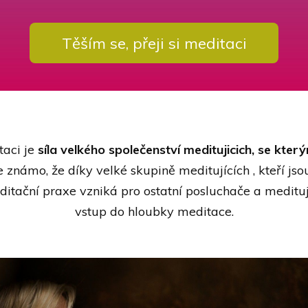
Těším se, přeji si meditaci
taci je
síla velkého společenství meditujicich,
se který
e známo, že díky velké skupině meditujících , kteří jso
itační praxe vzniká pro ostatní posluchače a medituj
vstup do hloubky meditace.