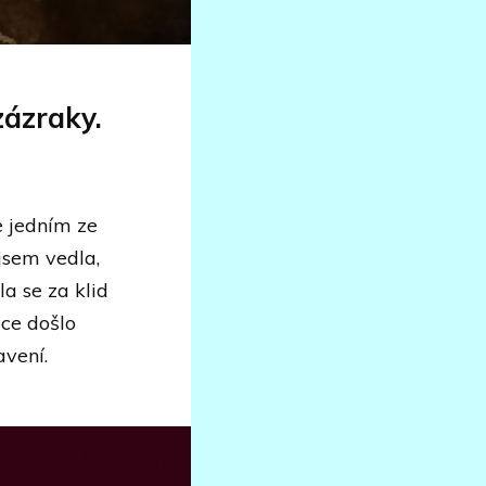
zázraky.
e jedním ze
jsem vedla,
a se za klid
ce došlo
avení.