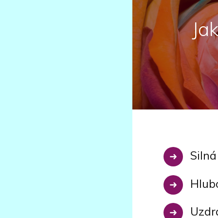
Ja
Silná
Hlub
Uzdra