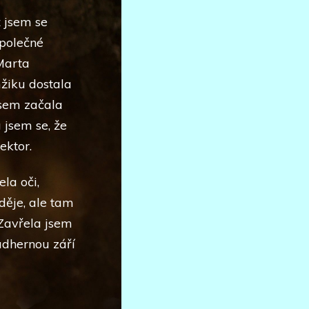
 jsem se
společné
Marta
žiku dostala
jsem začala
jsem se, že
ektor.
la oči,
děje, ale tam
 Zavřela jsem
ádhernou září