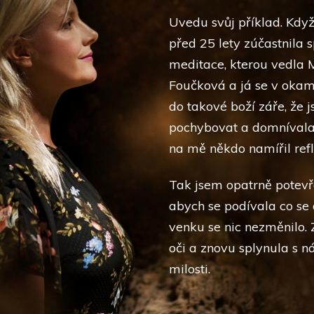
Uvedu svůj příklad. Když
před 25 lety zúčastnila 
meditace, kterou vedla 
Foučková a já se v okam
do takové boží záře, že 
pochybovat a domnívala 
na mě někdo namířil refl
Tak jsem opatrně potevře
abych se podívala co se 
venku se nic nezměnilo.
oči a znovu splynula s n
milosti.