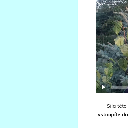
Síla této
vstoupíte d