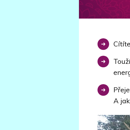
Cítít
Touží
energ
Přeje
A jak
Video
přehrávač