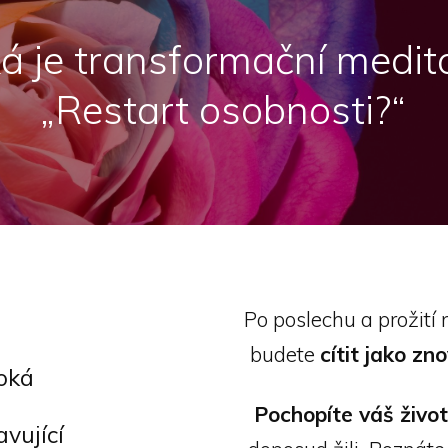
ká je transformační medit
„Restart osobnosti?“
Po poslechu a prožití
budete
cítit jako zn
oká
Pochopíte váš život
vující