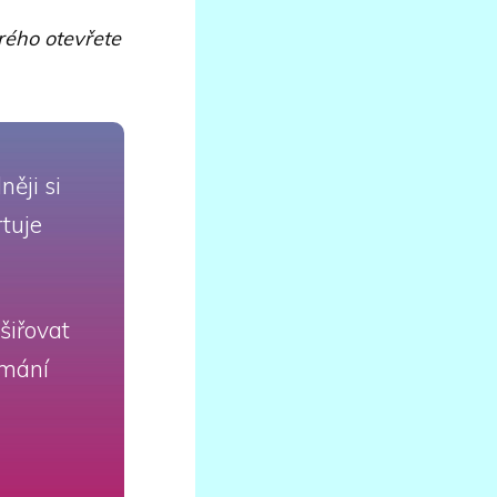
erého otevřete
ěji si
rtuje
šiřovat
ímání