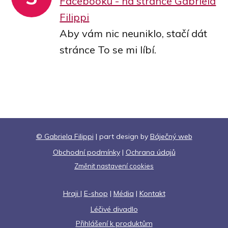
Facebooku - na stránce Gabriela
Filippi
Aby vám nic neuniklo, stačí dát
stránce To se mi líbí.
© Gabriela Filippi
| part design by
Báječný web
Obchodní podmínky
|
Ochrana údajů
Změnit nastavení cookies
Hraji
|
E-shop
|
Média
|
Kontakt
Léčivé divadlo
Přihlášení k produktům