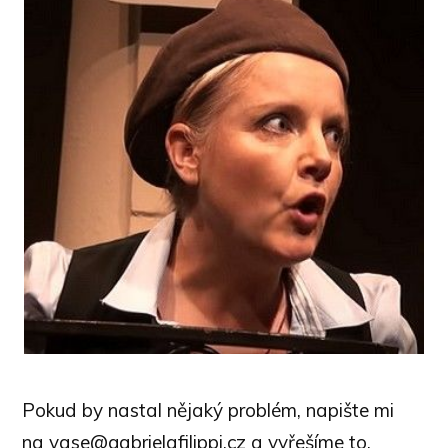
Pokud by nastal nějaký problém, napište mi
na vase@gabrielafilippi.cz a vyřešíme to.