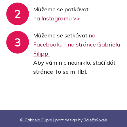
Můžeme se potkávat
2
na
Instagramu >>
Můžeme se setkávat
na
3
Facebooku - na stránce Gabriela
Filippi
Aby vám nic neuniklo, stačí dát
stránce To se mi líbí.
© Gabriela Filippi
| part design by
Báječný web