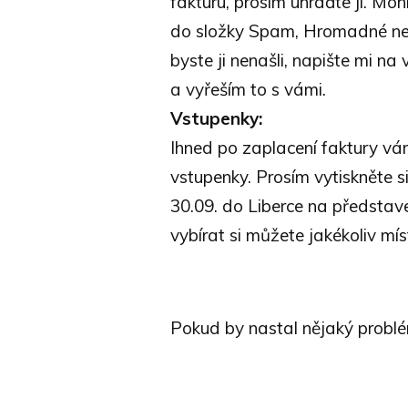
fakturu, prosím uhraďte ji. Mo
do složky Spam, Hromadné n
byste ji nenašli, napište mi na
a vyřeším to s vámi.
Vstupenky:
Ihned po zaplacení faktury vá
vstupenky. Prosím vytiskněte si 
30.09. do Liberce na představ
vybírat si můžete jakékoliv míst
Pokud by nastal nějaký problém