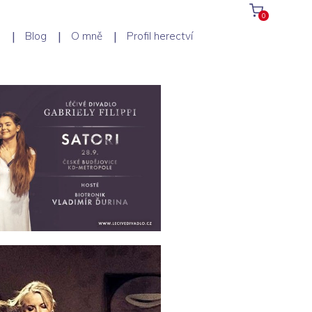
0
p
Blog
O mně
Profil herectví