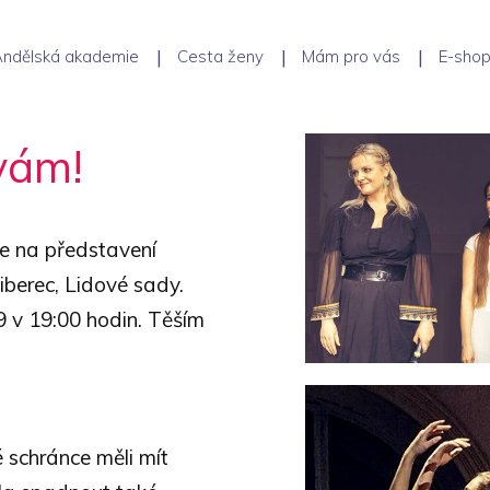
ndělská akademie
Cesta ženy
Mám pro vás
E-sho
vám!
me na představení
iberec, Lidové sady.
 v 19:00 hodin. Těším
 schránce měli mít