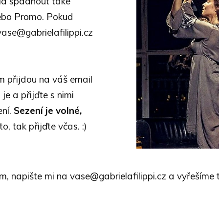
hla spadnout také
ebo Promo. Pokud
 vase@gabrielafilippi.cz
m přijdou na váš email
je a přijďte s nimi
ení.
Sezení je volné,
o, tak přijďte včas. :)
, napište mi na vase@gabrielafilippi.cz a vyřešíme t