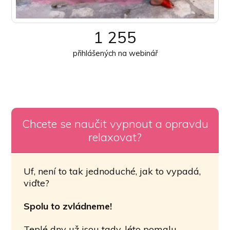
1 255
přihlášených na webinář
Chcete se naučit vypnout a opravdu
relaxovat?
Uf, není to tak jednoduché, jak to vypadá,
viďte?
Spolu to zvládneme!
Teplé dny už jsou tady, léto pomalu