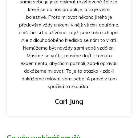
sama sebe je jako objímat rozžhavené železo,
které se do nás propaluje, a to je velmi
bolestivé. Proto milovat někoho jiného je
především vždy unikem, v nějž všichni doufáme,
a všichni si ho užíváme, když jsme toho schopni.
Ale z dlouhodobého hlediska se nám to vrátí.
Nemůžeme být navždy sami sobě vzdáleni.
Musíme se vrátit, musíme dojít k tomuto
experimentu, abychom poznali, zda-li opravdu
dokážeme milovat. To je ta otázka - zda-li
dokážeme milovat sami sebe. A právě v tom
spočívá ta zkouška.“
Carl Jung
Co vás webinář naučí: