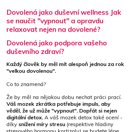
Dovolená jako duševní wellness Jak
se naučit "vypnout" a opravdu
relaxovat nejen na dovolené?
Dovolená jako podpora vašeho
duševního zdraví?
Každý člověk by měl mít alespoň jednou za rok
"velkou dovolenou".
Co to znamená?
Že by měl na nějakou dobu nechat práci prací.
Váš mozek zkrátka potřebuje impuls, aby
věděl, že už může "vypnout". Dopřát si nejen
digitální detox.
A váš mozek detox také ocení -
díky
snížení míry stresu
(respektive hladiny
stresového hormonu kortizolu) se budete lépe