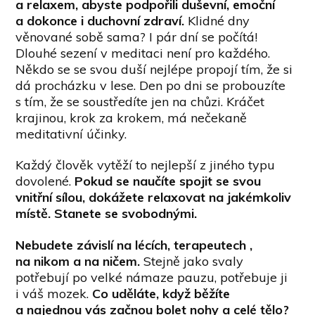
a relaxem, abyste podpořili duševní, emoční
a dokonce i duchovní zdraví.
Klidné dny
věnované sobě sama? I pár dní se počítá!
Dlouhé sezení v meditaci není pro každého.
Někdo se se svou duší nejlépe propojí tím, že si
dá procházku v lese. Den po dni se probouzíte
s tím, že se soustředíte jen na chůzi. Kráčet
krajinou, krok za krokem, má nečekaně
meditativní účinky.
Každý člověk vytěží to nejlepší z jiného typu
dovolené.
Pokud se naučíte spojit se svou
vnitřní sílou, dokážete relaxovat na jakémkoliv
místě. Stanete se svobodnými.
Nebudete závislí na lécích, terapeutech ,
na nikom a na ničem.
Stejně jako svaly
potřebují po velké námaze pauzu, potřebuje ji
i váš mozek.
Co uděláte, když běžíte
a najednou vás začnou bolet nohy a celé tělo?