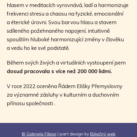
hlasem v meditacích vyrovnává, ladí a harmonizuje
frekvenci stresu a chaosu na fyzické, emocionální
a éterické úrovni. Svou barvou hlasu a stavem
sdíleného požehnaného napojení, intuitivně
spouštím hluboké harmonizující změny v člověku
a vedu ho ke své podstatě.
Během svých živých a virtuálních vystoupení jsem
dosud pracovala s více než 200 000 lidmi.
V roce 2022 oceněna Řádem Elišky Přemyslovny
za významné zásluhy v kulturním a duchovním
přínosu společnosti .
© Gabriela Filippi
| part design by
Báječný web